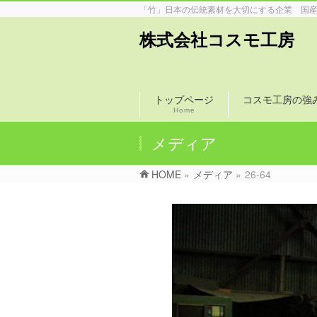
「竹」日本の伝統素材を大切にする企業 国
株式会社コスモ工房
トップページ
コスモ工房の強
Home
メディア
HOME
»
メディア
»
26-64