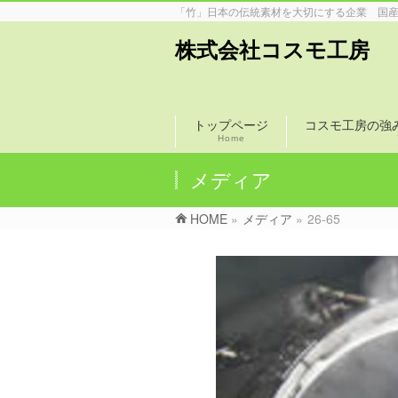
「竹」日本の伝統素材を大切にする企業 国
株式会社コスモ工房
トップページ
コスモ工房の強
Home
メディア
HOME
»
メディア
»
26-65