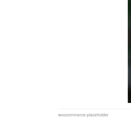
woocommerce-placeholder