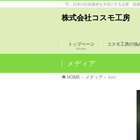
「竹」日本の伝統素材を大切にする企業 国
株式会社コスモ工房
トップページ
コスモ工房の強
Home
メディア
HOME
»
メディア
»
icon