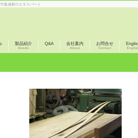
産竹集成材のエキスパート
み
製品紹介
Q&A
会社案内
お問合せ
Engli
Goods
About
Contact
Englis