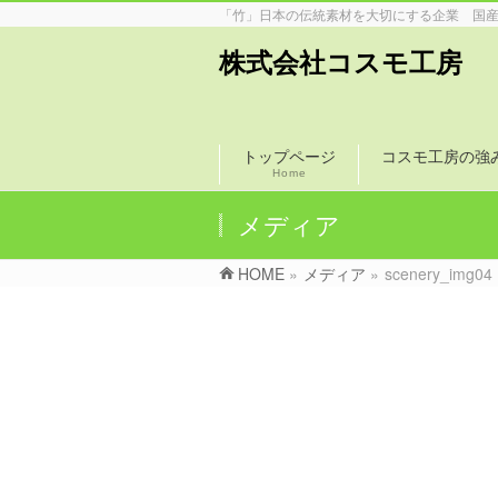
「竹」日本の伝統素材を大切にする企業 国
株式会社コスモ工房
トップページ
コスモ工房の強
Home
メディア
HOME
»
メディア
»
scenery_img04